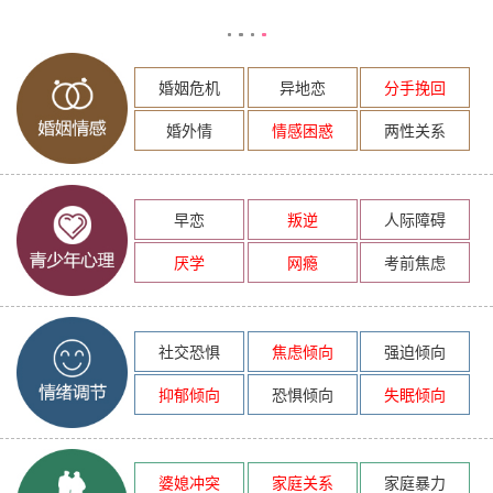
婚姻危机
异地恋
分手挽回
婚外情
情感困惑
两性关系
早恋
叛逆
人际障碍
厌学
网瘾
考前焦虑
社交恐惧
焦虑倾向
强迫倾向
抑郁倾向
恐惧倾向
失眠倾向
婆媳冲突
家庭关系
家庭暴力