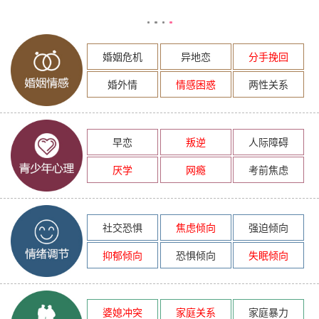
婚姻危机
异地恋
分手挽回
婚外情
情感困惑
两性关系
早恋
叛逆
人际障碍
厌学
网瘾
考前焦虑
社交恐惧
焦虑倾向
强迫倾向
抑郁倾向
恐惧倾向
失眠倾向
婆媳冲突
家庭关系
家庭暴力