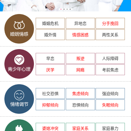
婚姻危机
异地恋
分手挽回
婚外情
情感困惑
两性关系
早恋
叛逆
人际障碍
厌学
网瘾
考前焦虑
社交恐惧
焦虑倾向
强迫倾向
抑郁倾向
恐惧倾向
失眠倾向
婆媳冲突
家庭关系
家庭暴力