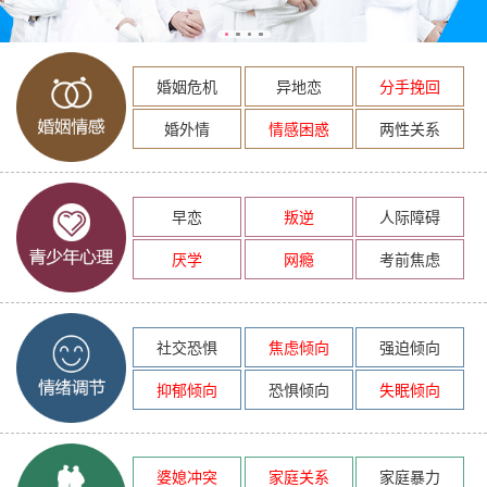
婚姻危机
异地恋
分手挽回
婚外情
情感困惑
两性关系
早恋
叛逆
人际障碍
厌学
网瘾
考前焦虑
社交恐惧
焦虑倾向
强迫倾向
抑郁倾向
恐惧倾向
失眠倾向
婆媳冲突
家庭关系
家庭暴力