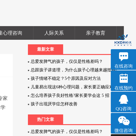
童心理咨询
人际关系
亲子教育
职
最新文章
深科
总爱发脾气的孩子，仅仅是性格差吗？
心理咨询
在线咨询
总跟孩子讲道理，为什么孩子心理越来越抵触?
孩子情绪不稳定？5个原因及应对方法
儿童易出现这6种心理问题，家长要正确应对!
在线预约
怎么培养孩子良好性格?家长要学会这 5 招
专家
孩子出现厌学症怎样改善
作学
QQ咨询
热门文章
微信咨询
总爱发脾气的孩子，仅仅是性格差吗？