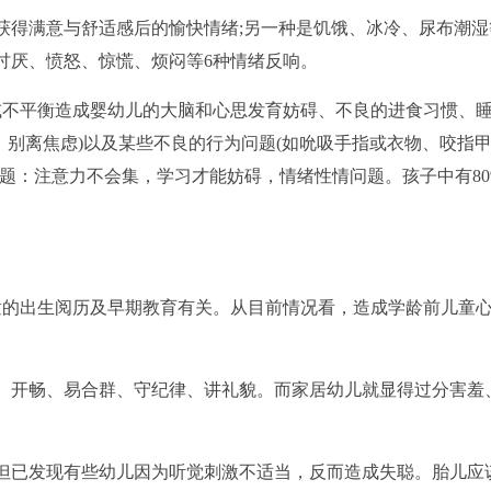
得满意与舒适感后的愉快情绪;另一种是饥饿、冰冷、尿布潮湿
讨厌、愤怒、惊慌、烦闷等6种情绪反响。
不平衡造成婴幼儿的大脑和心思发育妨碍、不良的进食习惯、
、别离焦虑)以及某些不良的行为问题(如吮吸手指或衣物、咬指
问题：注意力不会集，学习才能妨碍，情绪性情问题。孩子中有80
的出生阅历及早期教育有关。从目前情况看，造成学龄前儿童
开畅、易合群、守纪律、讲礼貌。而家居幼儿就显得过分害羞
已发现有些幼儿因为听觉刺激不适当，反而造成失聪。胎儿应