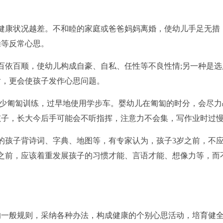
康状况越差。不和睦的家庭或爸爸妈妈离婚，使幼儿手足无措
躁等反常心思。
依百顺，使幼儿构成自豪、自私、任性等不良性情;另一种是选
盾，更会使孩子发作心思问题。
缺少匍匐训练，过早地使用学步车。婴幼儿在匍匐的时分，会尽力
孩子，长大今后手可能会不听指挥，注意力不会集，写作业时过
孩子背诗词、字典、地图等，有专家认为，孩子3岁之前，不
之前，应该着重发展孩子的习惯才能、言语才能、想像力等，而
一般规则，采纳各种办法，构成健康的个别心思活动，培育健