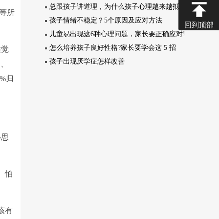
总跟孩子讲道理，为什么孩子心理越来越抵触?
等所
孩子情绪不稳定？5个原因及应对方法
回到顶部
儿童易出现这6种心理问题，家长要正确应对!
怎么培养孩子良好性格?家长要学会这 5 招
睡觉
孩子出现厌学症怎样改善
甲、
%归
心思
、怕
该有