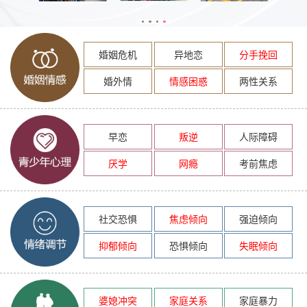
婚姻危机
异地恋
分手挽回
婚外情
情感困惑
两性关系
早恋
叛逆
人际障碍
厌学
网瘾
考前焦虑
社交恐惧
焦虑倾向
强迫倾向
抑郁倾向
恐惧倾向
失眠倾向
婆媳冲突
家庭关系
家庭暴力