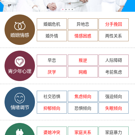
婚姻危机
异地恋
分手挽回
婚外情
情感困惑
两性关系
早恋
叛逆
人际障碍
厌学
网瘾
考前焦虑
社交恐惧
焦虑倾向
强迫倾向
抑郁倾向
恐惧倾向
失眠倾向
婆媳冲突
家庭关系
家庭暴力