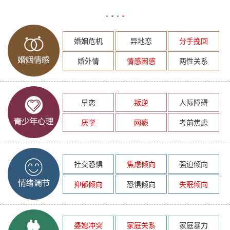
婚姻危机
异地恋
分手挽回
婚外情
情感困惑
两性关系
早恋
叛逆
人际障碍
厌学
网瘾
考前焦虑
社交恐惧
焦虑倾向
强迫倾向
抑郁倾向
恐惧倾向
失眠倾向
婆媳冲突
家庭关系
家庭暴力