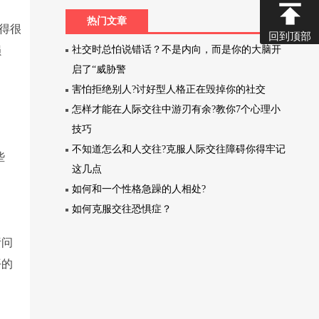
热门文章
得很
回到顶部
损
社交时总怕说错话？不是内向，而是你的大脑开
启了“威胁警
害怕拒绝别人?讨好型人格正在毁掉你的社交
怎样才能在人际交往中游刃有余?教你7个心理小
技巧
不知道怎么和人交往?克服人际交往障碍你得牢记
些
这几点
如何和一个性格急躁的人相处?
如何克服交往恐惧症？
责问
平的