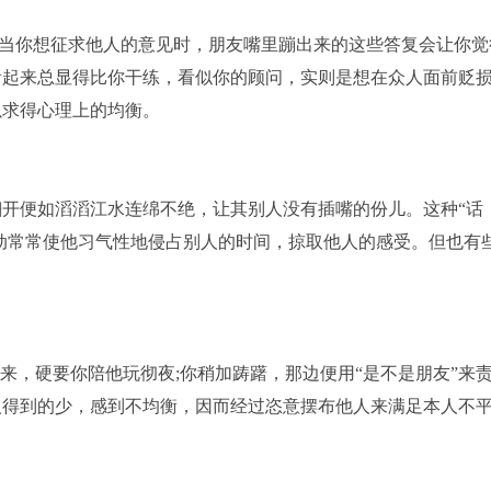
”当你想征求他人的意见时，朋友嘴里蹦出来的这些答复会让你觉
看起来总显得比你干练，看似你的顾问，实则是想在众人面前贬
以求得心理上的均衡。
便如滔滔江水连绵不绝，让其别人没有插嘴的份儿。这种“话
躁动常常使他习气性地侵占别人的时间，掠取他人的感受。但也有
，硬要你陪他玩彻夜;你稍加踌躇，那边便用“是不是朋友”来
人得到的少，感到不均衡，因而经过恣意摆布他人来满足本人不