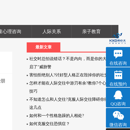
童心理咨询
人际关系
亲子教育
职
最新文章
深科
社交时总怕说错话？不是内向，而是你的大脑开
心理咨询
在线咨询
启了“威胁警
害怕拒绝别人?讨好型人格正在毁掉你的社交
些朋
怎样才能在人际交往中游刃有余?教你7个心理小
在线预约
技巧
不知道怎么和人交往?克服人际交往障碍你得牢记
QQ咨询
这几点
如何和一个性格急躁的人相处?
如何克服交往恐惧症？
微信咨询