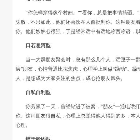
“你怎样穿得像个村妇。”“看你，总是把事情搞砸。
失败，不只如此，他们还喜欢在人前批判你。这种朋友
你。他们嫉妒心很强，于是经常话中有话地冷言冷语，
口若悬河型
当一大群朋友聚会时，总有那么几个人，话匣子一翻开
痨”朋友，心情普通比拟焦虑，心理学上叫做“躁动”。
人，是想成为大家关注的焦点，成心抢朋友风头。
自私自利型
你劳累了一天，曾经钻进了被窝，“朋友”一通电话打来
你。这种朋友很自私，心理上总觉得他人得到的多，本
心理。
惯于毁约型