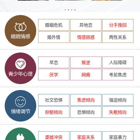
婚姻危机
异地恋
分手挽回
婚外情
情感困惑
两性关系
早恋
叛逆
人际障碍
厌学
网瘾
考前焦虑
社交恐惧
焦虑倾向
强迫倾向
抑郁倾向
恐惧倾向
失眠倾向
婆媳冲突
家庭关系
家庭暴力