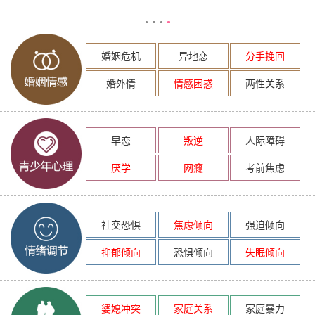
婚姻危机
异地恋
分手挽回
婚外情
情感困惑
两性关系
早恋
叛逆
人际障碍
厌学
网瘾
考前焦虑
社交恐惧
焦虑倾向
强迫倾向
抑郁倾向
恐惧倾向
失眠倾向
婆媳冲突
家庭关系
家庭暴力