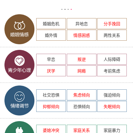
婚姻危机
异地恋
分手挽回
婚外情
情感困惑
两性关系
早恋
叛逆
人际障碍
厌学
网瘾
考前焦虑
社交恐惧
焦虑倾向
强迫倾向
抑郁倾向
恐惧倾向
失眠倾向
婆媳冲突
家庭关系
家庭暴力