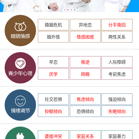
婚姻危机
异地恋
分手挽回
婚外情
情感困惑
两性关系
早恋
叛逆
人际障碍
厌学
网瘾
考前焦虑
社交恐惧
焦虑倾向
强迫倾向
抑郁倾向
恐惧倾向
失眠倾向
婆媳冲突
家庭关系
家庭暴力