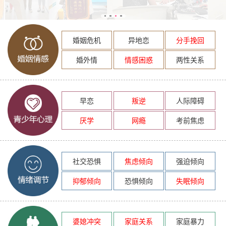
婚姻危机
异地恋
分手挽回
婚外情
情感困惑
两性关系
早恋
叛逆
人际障碍
厌学
网瘾
考前焦虑
社交恐惧
焦虑倾向
强迫倾向
抑郁倾向
恐惧倾向
失眠倾向
婆媳冲突
家庭关系
家庭暴力