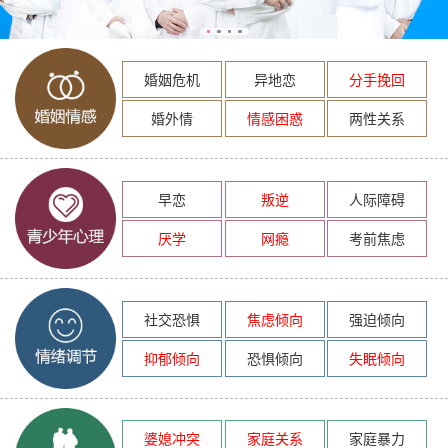
婚姻危机
异地恋
分手挽回
婚外情
情感困惑
两性关系
早恋
叛逆
人际障碍
厌学
网瘾
考前焦虑
社交恐惧
焦虑倾向
强迫倾向
抑郁倾向
恐惧倾向
失眠倾向
婆媳冲突
家庭关系
家庭暴力